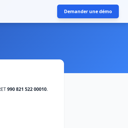
Demander une démo
IRET
990 821 522 00010
.